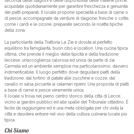
seconda delle stagioni e delle disponibilità delle materie prime,
acquistate quotidianamente per garantire freschezza e genuinità
dei piatti preparati. Il locale propone specialità a base di carne o
di pesce, accompagnate da verdure di stagione, fresche o cotte,
come i cardi e le cicorie, preparate secondo le ricette tipiche
della zona.
La particolarità della Trattoria Le Zie è dovuta al perfetto
equilibrio tra famigliarità, buon cibo e location. Una cucina tipica
ottima, che prende il meglio delle tipicità e della tradizione
leccese, un’accoglienza calorosa ed unica da parte di zia
Carmela ed un ambiente semplice ma particolarissimo, davvero
indimenticabile. Il luogo perfetto dove degustare piatti della
tradizione, dal tortino di patate alle zucchine e cozze, dal
cavallo in salsa piccante ai calamari ripieni. Una proposta di piatti
a base di carne e pesce veramente unica.
Il locale si trova nel pieno centro storico della città di Lecce,
vicino ai giardini pubblici ed alle spalle del Tribunale cittadino. È
facile da raggiungere ed è una meta obbligata per chi visita la
città e desidera entrare nel vivo della cultura culinaria locale più
tipica.
Chi Siamo