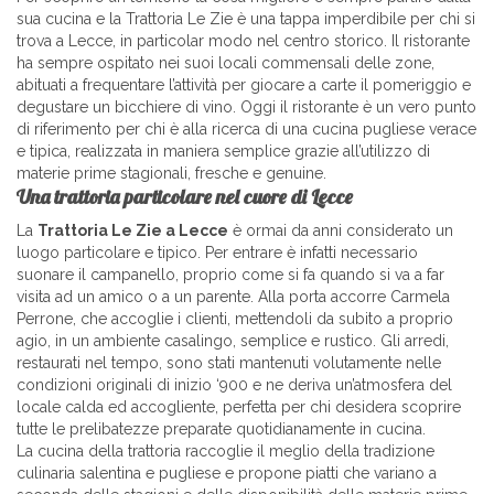
sua cucina e la Trattoria Le Zie è una tappa imperdibile per chi si
trova a Lecce, in particolar modo nel centro storico. Il ristorante
ha sempre ospitato nei suoi locali commensali delle zone,
abituati a frequentare l’attività per giocare a carte il pomeriggio e
degustare un bicchiere di vino. Oggi il ristorante è un vero punto
di riferimento per chi è alla ricerca di una cucina pugliese verace
e tipica, realizzata in maniera semplice grazie all’utilizzo di
materie prime stagionali, fresche e genuine.
Una trattoria particolare nel cuore di Lecce
La
Trattoria Le Zie a Lecce
è ormai da anni considerato un
luogo particolare e tipico. Per entrare è infatti necessario
suonare il campanello, proprio come si fa quando si va a far
visita ad un amico o a un parente. Alla porta accorre Carmela
Perrone, che accoglie i clienti, mettendoli da subito a proprio
agio, in un ambiente casalingo, semplice e rustico. Gli arredi,
restaurati nel tempo, sono stati mantenuti volutamente nelle
condizioni originali di inizio ‘900 e ne deriva un’atmosfera del
locale calda ed accogliente, perfetta per chi desidera scoprire
tutte le prelibatezze preparate quotidianamente in cucina.
La cucina della trattoria raccoglie il meglio della tradizione
culinaria salentina e pugliese e propone piatti che variano a